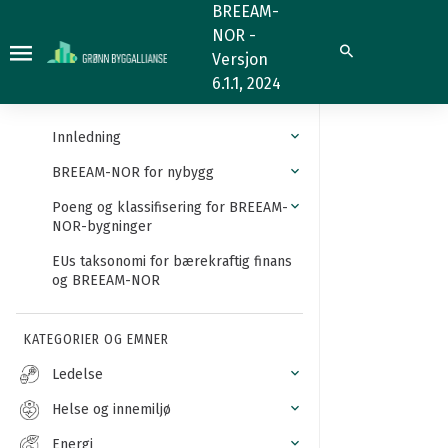
Bæresystemenes
BREEAM-
NOR -
og
Søk
Versjon
fasadenes
6.1.1, 2024
robusthet
Innledning
BREEAM-NOR for nybygg
Poeng og klassifisering for BREEAM-
NOR-bygninger
EUs taksonomi for bærekraftig finans
og BREEAM-NOR
KATEGORIER OG EMNER
Ledelse
Helse og innemiljø
Energi