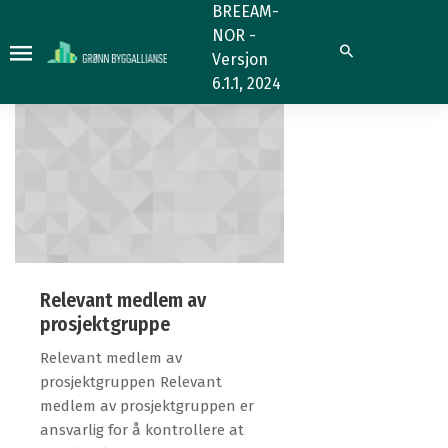
1.4.1
1.4.1
BREEAM-
NOR -
Søk
Versjon
6.1.1, 2024
Relevant medlem av
prosjektgruppe
Relevant medlem av
prosjektgruppen Relevant
medlem av prosjektgruppen er
ansvarlig for å kontrollere at