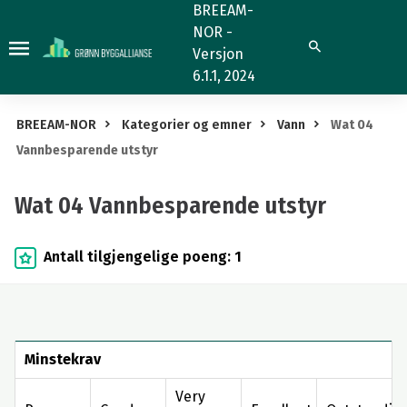
Wat
BREEAM-
NOR -
04
Søk
Versjon
Vannbesparende
6.1.1, 2024
utstyr
BREEAM-NOR
Kategorier og emner
Vann
Wat 04
Vannbesparende utstyr
Wat 04 Vannbesparende utstyr
Antall tilgjengelige poeng: 1
Minstekrav
Very