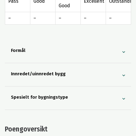
Pass
Good
Excellent
Outstandin
Good
–
–
–
–
–
Formål
Innredet/uinnredet bygg
Spesielt for bygningstype
Poengoversikt