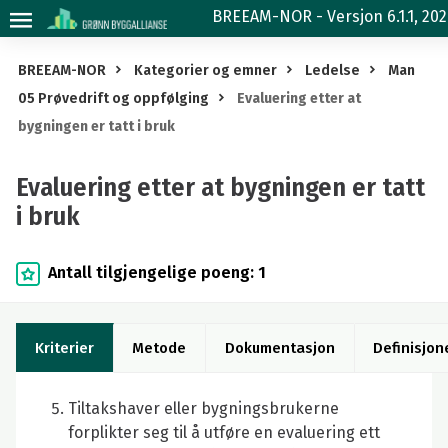
Evaluering
BREEAM-NOR - Versjon 6.1.1, 20
etter
at
BREEAM-NOR
Kategorier og emner
Ledelse
Man
bygningen
05 Prøvedrift og oppfølging
Evaluering etter at
er
bygningen er tatt i bruk
tatt
Evaluering etter at bygningen er tatt
i
i bruk
bruk
Antall tilgjengelige poeng: 1
Kriterier
Metode
Dokumentasjon
Definisjon
Tiltakshaver eller bygningsbrukerne
forplikter seg til å utføre en evaluering ett