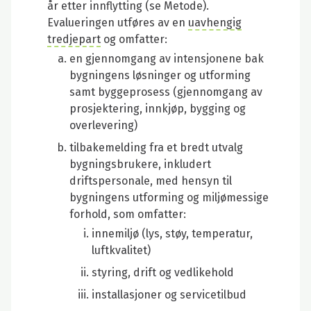
år etter innflytting (se Metode).
Evalueringen utføres av en
uavhengig
tredjepart
og omfatter:
en gjennomgang av intensjonene bak
bygningens løsninger og utforming
samt byggeprosess (gjennomgang av
prosjektering, innkjøp, bygging og
overlevering)
tilbakemelding fra et bredt utvalg
bygningsbrukere, inkludert
driftspersonale, med hensyn til
bygningens utforming og miljømessige
forhold, som omfatter:
innemiljø (lys, støy, temperatur,
luftkvalitet)
styring, drift og vedlikehold
installasjoner og servicetilbud