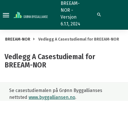
Vedlegg
BREEAM-
NOR -
A
Søk
Versjon
Casestudiemal
6.1.1, 2024
for
BREEAM-
BREEAM-NOR
Vedlegg A Casestudiemal for BREEAM-NOR
NOR
Vedlegg A Casestudiemal for
BREEAM-NOR
Se casestudiemalen på Grønn Byggallianses
nettsted
www.byggalliansen.no
.