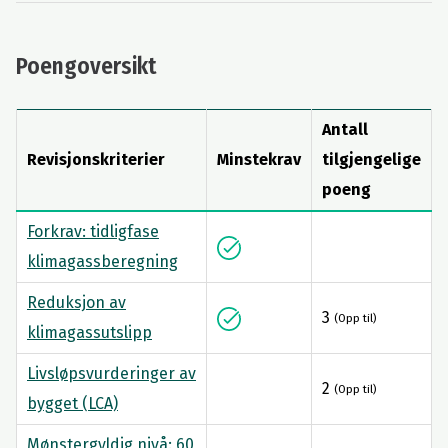
Poengoversikt
Antall
Revisjonskriterier
Minstekrav
tilgjengelige
poeng
Forkrav: tidligfase
klimagassberegning
Reduksjon av
3
(Opp til)
klimagassutslipp
Livsløpsvurderinger av
2
(Opp til)
bygget (LCA)
Mønstergyldig nivå: 60