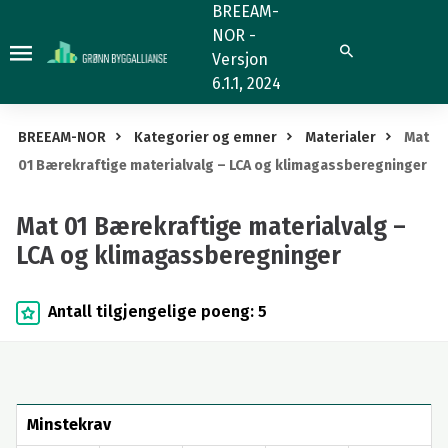
Mat
BREEAM-
NOR -
01
Søk
Versjon
Bærekraftige
6.1.1, 2024
materialvalg
–
BREEAM-NOR
Kategorier og emner
Materialer
Mat
LCA
01 Bærekraftige materialvalg – LCA og klimagassberegninger
og
klimagassberegninger
Mat 01 Bærekraftige materialvalg –
LCA og klimagassberegninger
Antall tilgjengelige poeng: 5
Minstekrav