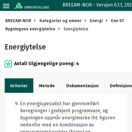
Energiytelse
BREEAM-NOR - Versjon 6.1.1, 20
BREEAM-NOR
Kategorier og emner
Energi
Ene 01
Bygningens energiytelse
Energiytelse
Energiytelse
Antall tilgjengelige poeng: 4
Kriterier
Metode
Dokumentasjon
Definisjon
En
energispesialist
har gjennomført
beregninger i
godkjent programvare
, og
bygningen oppnår energimerke iht. figuren
nedenfor med en kombinasjon av
oppvarmingskarakter (farge) og