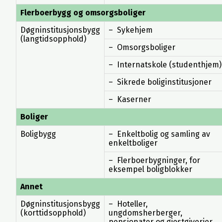
Flerboerbygg og omsorgsboliger
Døgninstitusjonsbygg
– Sykehjem
(langtidsopphold)
– Omsorgsboliger
– Internatskole (studenthjem)
– Sikrede boliginstitusjoner
– Kaserner
Boliger
Boligbygg
– Enkeltbolig og samling av
enkeltboliger
– Flerboerbygninger, for
eksempel boligblokker
Annet
Døgninstitusjonsbygg
– Hoteller,
(korttidsopphold)
ungdomsherberger,
pensjonater og gjestgiverier