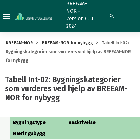
Tabell
BREEAM-
NOR -
Int-
Søk
Versjon 6.1.1,
02:
2024
Bygningskategorier
som
BREEAM-NOR
BREEAM-NOR for nybygg
Tabell Int-02:
vurderes
Bygningskategorier som vurderes ved hjelp av BREEAM-NOR
ved
for nybygg
hjelp
av
Tabell Int-02: Bygningskategorier
BREEAM-
som vurderes ved hjelp av BREEAM-
NOR
NOR for nybygg
for
nybygg
Bygningstype
Beskrivelse
Næringsbygg