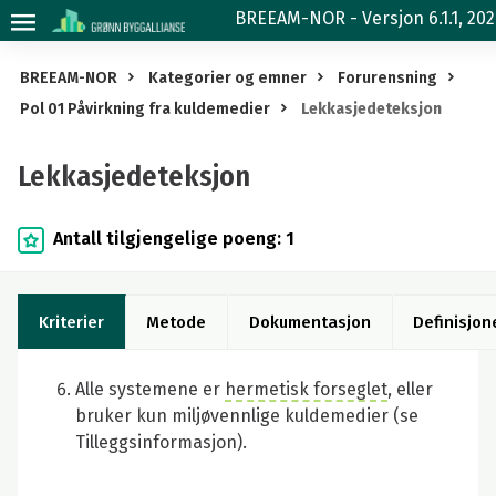
Lekkasjedeteksjon
BREEAM-NOR - Versjon 6.1.1, 20
BREEAM-NOR
Kategorier og emner
Forurensning
Pol 01 Påvirkning fra kuldemedier
Lekkasjedeteksjon
Lekkasjedeteksjon
Antall tilgjengelige poeng: 1
Kriterier
Metode
Dokumentasjon
Definisjon
Alle systemene er
hermetisk forseglet
, eller
bruker kun miljøvennlige kuldemedier (se
Tilleggsinformasjon).