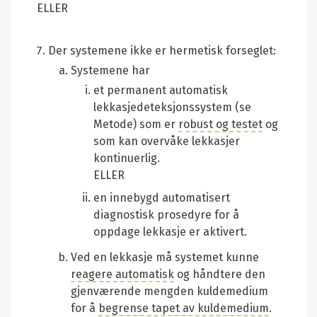
ELLER
Der systemene ikke er hermetisk forseglet:
Systemene har
et permanent automatisk
lekkasjedeteksjonssystem (se
Metode) som er
robust og testet
og
som kan overvåke lekkasjer
kontinuerlig.
ELLER
en innebygd automatisert
diagnostisk prosedyre for å
oppdage lekkasje er aktivert.
Ved en lekkasje må systemet kunne
reagere automatisk
og håndtere den
gjenværende mengden kuldemedium
for å
begrense tapet av kuldemedium
.