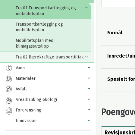
Tra 01 Transportkartlegging og
mobilitetsplan
Transportkartlegging og
mobilitetsplan
Formål
Mobilitetsplan med
klimagassutslipp
Innredet/ui
Tra 02 Bærekraftige transporttiltak
Vann
Materialer
Spesielt fo
Avfall
Arealbruk og økologi
Poengove
Forurensning
Innovasjon
Revisjonskri