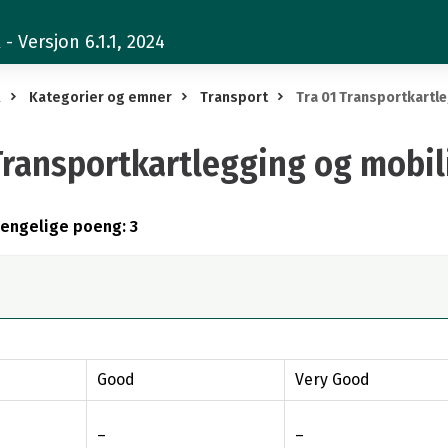
 Versjon 6.1.1, 2024
R
Kategorier og emner
Transport
Tra 01 Transportkartl
Transportkartlegging og mobil
gjengelige poeng: 3
Good
Very Good
–
–