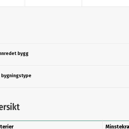
nnredet bygg
r bygningstype
rsikt
terier
Minstekr