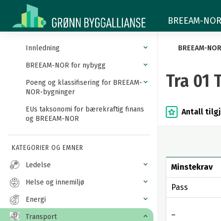
Tra
BREEAM-NOR -
01
Transportkartlegging
Innledning
BREEAM-NO
og
BREEAM-NOR for nybygg
Tra 01 
Poeng og klassifisering for BREEAM-
mobilitetsplan
NOR-bygninger
EUs taksonomi for bærekraftig finans
Antall til
og BREEAM-NOR
KATEGORIER OG EMNER
Ledelse
Minstekrav
Helse og innemiljø
Pass
Energi
–
Transport