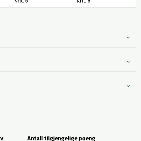
Krit. 6
Krit. 6
av
Antall tilgjengelige poeng