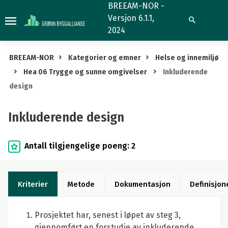
Inkluderende
BREEAM-NOR -
Versjon 6.1.1,
design
Søk
2024
BREEAM-NOR
Kategorier og emner
Helse og innemiljø
Hea 06 Trygge og sunne omgivelser
Inkluderende
design
Inkluderende design
Antall tilgjengelige poeng: 2
Kriterier
Metode
Dokumentasjon
Definisjon
Prosjektet har, senest i løpet av steg 3,
gjennomført en forstudie av inkluderende