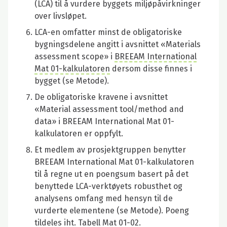
(LCA) til å vurdere byggets miljøpåvirkninger
over livsløpet.
LCA-en omfatter minst de obligatoriske
bygningsdelene angitt i avsnittet «Materials
assessment scope» i
BREEAM International
Mat 01-kalkulatoren
dersom disse finnes i
bygget (se Metode).
De obligatoriske kravene i avsnittet
«Material assessment tool/method and
data» i BREEAM International Mat 01-
kalkulatoren er oppfylt.
Et medlem av prosjektgruppen benytter
BREEAM International Mat 01-kalkulatoren
til å regne ut en poengsum basert på det
benyttede LCA-verktøyets robusthet og
analysens omfang med hensyn til de
vurderte elementene (se Metode). Poeng
tildeles iht. Tabell Mat 01-02.