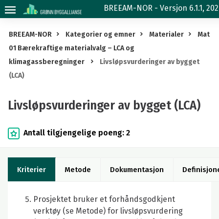
Livsløpsvurderinger
BREEAM-NOR - Versjon 6.1.1, 20
av
bygget
BREEAM-NOR
Kategorier og emner
Materialer
Mat
(LCA)
01 Bærekraftige materialvalg – LCA og
klimagassberegninger
Livsløpsvurderinger av bygget
(LCA)
Livsløpsvurderinger av bygget (LCA)
Antall tilgjengelige poeng: 2
Kriterier
Metode
Dokumentasjon
Definisjon
Prosjektet bruker et forhåndsgodkjent
verktøy (se Metode) for livsløpsvurdering