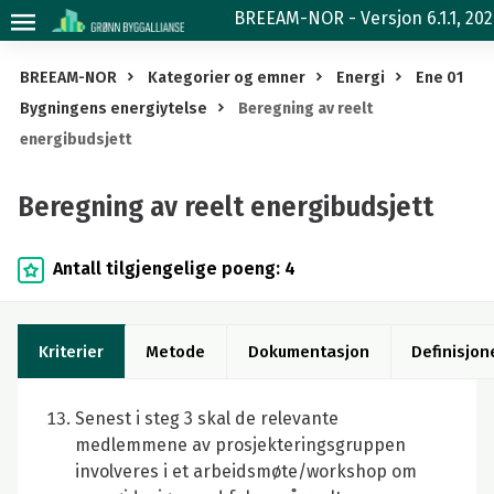
Beregning
BREEAM-NOR - Versjon 6.1.1, 20
av
reelt
BREEAM-NOR
Kategorier og emner
Energi
Ene 01
energibudsjett
Bygningens energiytelse
Beregning av reelt
energibudsjett
Beregning av reelt energibudsjett
Antall tilgjengelige poeng: 4
Kriterier
Metode
Dokumentasjon
Definisjon
Senest i steg 3 skal de relevante
medlemmene av prosjekteringsgruppen
involveres i et arbeidsmøte/workshop om