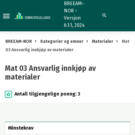
Mat
BREEAM-
NOR -
03
Søk
Versjon
Ansvarlig
6.1.1, 2024
innkjøp
av
BREEAM-NOR
Kategorier og emner
Materialer
Mat
materialer
03 Ansvarlig innkjøp av materialer
Mat 03 Ansvarlig innkjøp av
materialer
Antall tilgjengelige poeng: 3
Minstekrav