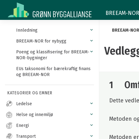
Vedlegg
BREEAM-NOR -
E
Metode
Innledning
BREEAM-NO
for
BREEAM-NOR for nybygg
Vedlegg
Poeng og klassifisering for BREEAM-
beregning
NOR-bygninger
av
EUs taksonomi for bærekraftig finans
og BREEAM-NOR
endring
1 Omfa
i
KATEGORIER OG EMNER
Dette vedl
Ledelse
biodiversitet
Helse og innemiljø
Metoden og
Energi
Metoden er 
Transport