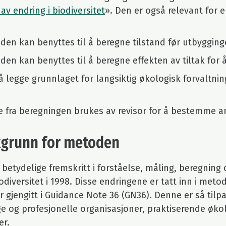
av endring i biodiversitet
». Den er også relevant for
den kan benyttes til å beregne tilstand før utbygging
den kan benyttes til å beregne effekten av tiltak for
å legge grunnlaget for langsiktig økologisk forvaltnin
 fra beregningen brukes av revisor for å bestemme a
runn for metoden
t betydelige fremskritt i forståelse, måling, beregnin
iodiversitet i 1998. Disse endringene er tatt inn i met
r gjengitt i Guidance Note 36 (GN36). Denne er så tilp
ige og profesjonelle organisasjoner, praktiserende øk
er.