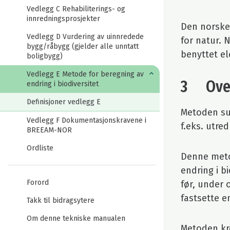
Vedlegg C Rehabiliterings- og
innredningsprosjekter
Den norske
Vedlegg D Vurdering av uinnredede
for natur. 
bygg/råbygg (gjelder alle unntatt
benyttet el
boligbygg)
Vedlegg E Metode for beregning av
3 Over
endring i biodiversitet
Definisjoner vedlegg E
Metoden sup
Vedlegg F Dokumentasjonskravene i
f.eks. utre
BREEAM-NOR
Ordliste
Denne meto
endring i b
Forord
før, under 
fastsette e
Takk til bidragsytere
Om denne tekniske manualen
Metoden kre