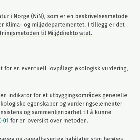
tur i Norge (NiN)
, som er en beskrivelsesmetode
r Klima- og miljødepartementet. I tillegg er det
ningsmetoden til Miljødirektoratet
.
 for en eventuell lovpålagt økologisk vurdering,
en indikator for et utbyggingsområdes generelle
e økologiske egenskaper og vurderingselementer
 konsistens og sammenlignbarhet til å kunne
E-01
for en oversikt over metoden.
eære
» og «
arealbaserte
» habitater som berøres