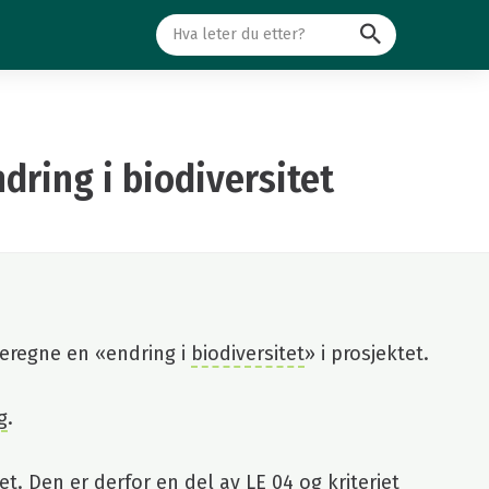
Søk
dring i biodiversitet
eregne en «endring i
biodiversitet
» i prosjektet.
g
.
et. Den er derfor en del av LE 04 og kriteriet