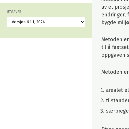
av et prosj
UTGAVER
endringer, 
bygde miljø
Metoden er 
til å fasts
oppgaven so
Metoden er
arealet e
tilstanden
særpreget