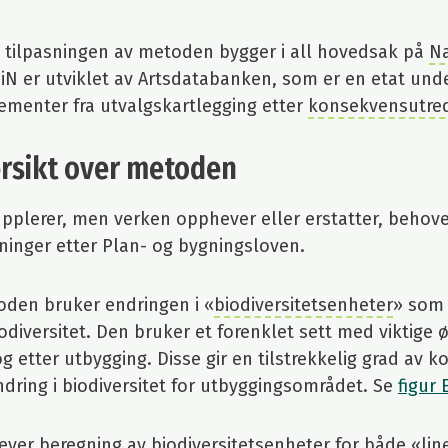
 tilpasningen av metoden bygger i all hovedsak på
Na
NiN er utviklet av Artsdatabanken, som er en etat unde
ementer fra utvalgskartlegging etter
konsekvensutred
sikt over metoden
plerer, men verken opphever eller erstatter, behovet
dninger etter Plan- og bygningsloven.
den bruker endringen i «
biodiversitetsenheter
» som 
iodiversitet. Den bruker et forenklet sett med viktig
og etter utbygging. Disse gir en tilstrekkelig grad av
ndring i biodiversitet for utbyggingsområdet. Se
figur 
ver beregning av biodiversitetsenheter for både «
lin