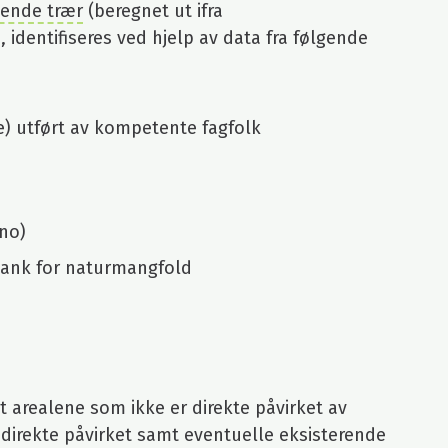
ående trær
(beregnet ut ifra
, identifiseres ved hjelp av data fra følgende
e) utført av kompetente fagfolk
.no)
bank for naturmangfold
rt arealene som ikke er direkte påvirket av
indirekte påvirket samt eventuelle eksisterende