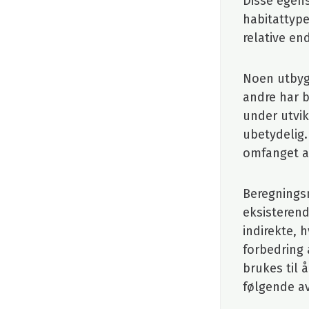
Disse egens
habitattype
relative en
Noen utbygg
andre har b
under utvik
ubetydelig.
omfanget av
Beregnings
eksisteren
indirekte, 
forbedring
brukes til 
følgende a