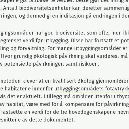
kapene gis tallbaserte verdier. Dette gjør det mulig å
. Antall biodiversitetsenheter kan deretter sammenli
dringen, og dermed gi en indikasjon på endringen i de
ingsområder har god biodiversitet som ofte, men ikk
egrenset verdi før utbygging. Disse har fortsatt et po
ling og forvaltning. For mange utbyggingsområder er o
 Hvor grundig økologisk påvirkning skal vurderes, må 
 potensielle påvirkninger, samt risikoen.
metoden krever at en kvalifisert økolog gjennomføre
de habitatene innenfor
utbyggingsområdets fotavtryk
hvis det er aktuelt. I tillegg må områder utenfor utby
 av habitat, være med for å kompensere for påvirkni
å fastsette en verdi for de tre hovedegenskapene nevn
vsnittene av dette dokumentet.