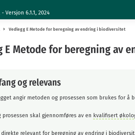
 Versjon 6.1.1, 2024
R
Vedlegg E Metode for beregning av endring i biodiversitet
 E Metode for beregning av en
ng og relevans
egget angir metoden og prosessen som brukes for å b
 prosessen skal gjennomføres av en
kvalifisert økolo
direkte relevant for beregning av endring i biodiversit