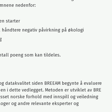
 emnene nedenfor:
en starter
 å håndtere negativ påvirkning på økologi
g
ntall poeng som kan tildeles.
g og datakvalitet siden BREEAM begynte å evaluere
oden i dette vedlegget. Metoden er utviklet av BRE
asset norske forhold med innspill og veiledning
ologer og andre relevante eksperter og