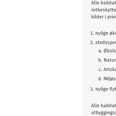
Alle habita
rotbeskytte
kilder i pri
nylige øk
stedsspes
Økolo
Natur
Artsk
Miljø
nylige fl
Alle habita
utbyggingsa