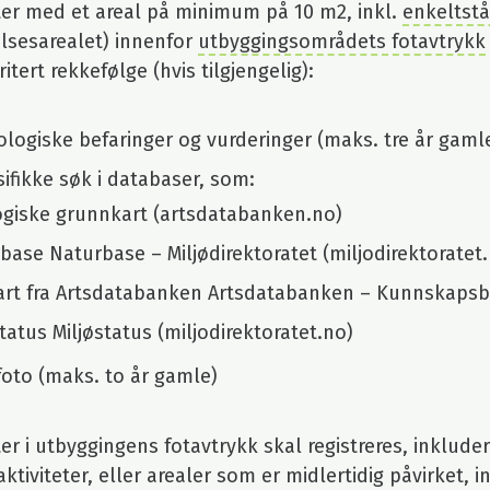
ter med et areal på minimum på 10 m2, inkl.
enkeltst
lsesarealet) innenfor
utbyggingsområdets fotavtrykk
oritert rekkefølge (hvis tilgjengelig):
ologiske befaringer og vurderinger (maks. tre år gaml
ifikke søk i databaser, som:
giske grunnkart (artsdatabanken.no)
base Naturbase – Miljødirektoratet (miljodirektoratet
art fra Artsdatabanken Artsdatabanken – Kunnskaps
status Miljøstatus (miljodirektoratet.no)
yfoto (maks. to år gamle)
ter i utbyggingens fotavtrykk skal registreres, inklude
ktiviteter, eller arealer som er midlertidig påvirket, 