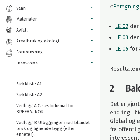
«
Beregning 
Vann
Materialer
LE 02
der 
Avfall
LE 03
der 
Arealbruk og økologi
LE 05
for 
Forurensning
Innovasjon
Resultatene
Sjekkliste A1
2 Bakg
Sjekkliste A2
Det er gjor
Vedlegg A Casestudiemal for
endring i b
BREEAM-NOR
Global og e
Vedlegg B Utbygginger med blandet
fra offentl
bruk og lignende bygg (eller
enheter).
interessent