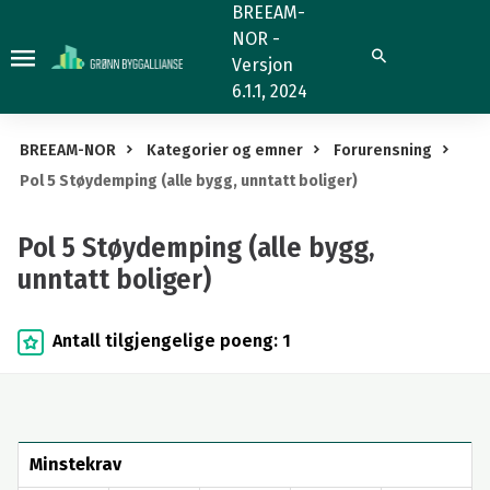
Pol
BREEAM-
NOR -
5
Søk
Versjon
Støydemping
6.1.1, 2024
(alle
bygg,
BREEAM-NOR
Kategorier og emner
Forurensning
unntatt
Pol 5 Støydemping (alle bygg, unntatt boliger)
boliger)
Pol 5 Støydemping (alle bygg,
unntatt boliger)
Antall tilgjengelige poeng: 1
Minstekrav