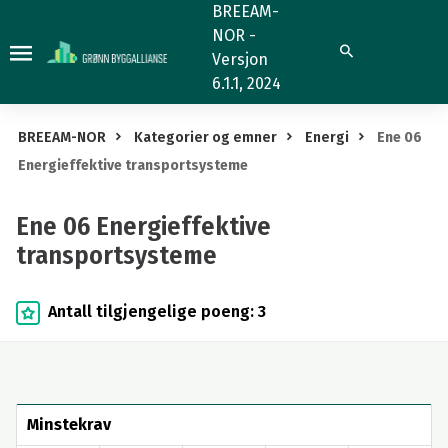
Ene
BREEAM-
NOR -
06
Søk
Versjon
Energieffektive
6.1.1, 2024
transportsysteme
BREEAM-NOR
Kategorier og emner
Energi
Ene 06
Energieffektive transportsysteme
Ene 06 Energieffektive
transportsysteme
Antall tilgjengelige poeng: 3
Minstekrav