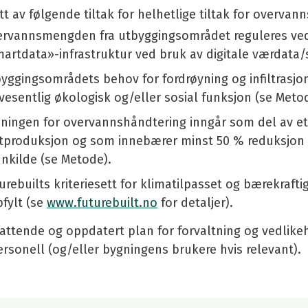
tt av følgende tiltak for helhetlige tiltak for overva
rvannsmengden fra utbyggingsområdet reguleres ved
artdata»-infrastruktur ved bruk av digitale værdata/
yggingsområdets behov for fordrøyning og infiltrasjon
vesentlig økologisk og/eller sosial funksjon (se Meto
ningen for overvannshåndtering inngår som del av et
produksjon og som innebærer minst 50 % reduksjon i 
nkilde (se Metode).
urebuilts kriteriesett for klimatilpasset og bærekraft
fylt (se
www.futurebuilt.no
for detaljer).
ttende og oppdatert plan for forvaltning og vedlikehold
ersonell (og/eller bygningens brukere hvis relevant).