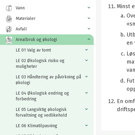
Minst e
Vann
Ove
Materialer
«sm
Avfall
Utb
Arealbruk og økologi
en 
LE 01 Valg av tomt
Løs
LE 02 Økologisk risiko og
mat
muligheter
van
LE 03 Håndtering av påvirkning på
Fut
økologi
opp
LE 04 Økologisk endring og
forbedring
En omfa
driftsp
LE 05 Langsiktig økologisk
forvaltning og vedlikehold
LE 06 Klimatilpasning