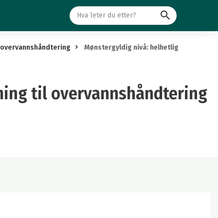
Søk
l overvannshåndtering
Mønstergyldig nivå: helhetlig
ming til overvannshåndtering