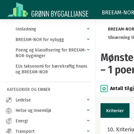
Mønstergyldig
BREEAM-NOR -
nivå:
helhetlig
Innledning
BREEAM-NO
tilnærming t
tilnærming
BREEAM-NOR for nybygg
Poeng og klassifisering for BREEAM-
til
Mønster
NOR-bygninger
overvannshåndtering
– 1 poe
EUs taksonomi for bærekraftig finans
og BREEAM-NOR
–
1
Antall til
KATEGORIER OG EMNER
Ledelse
poeng
Helse og innemiljø
Kriterier
Energi
Kriter
Transport