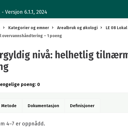
 Versjon 6.1.1, 2024
R
Kategorier og emner
Arealbruk og økologi
LE 08 Loka
il overvannshåndtering – 1 poeng
gyldig nivå: helhetlig tilnær
ng
gjengelige poeng: 0
Metode
Dokumentasjon
Definisjoner
ium 4–7 er oppnådd.