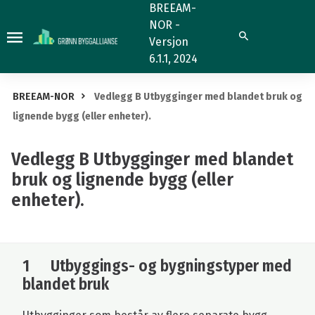
Vedlegg
BREEAM-
NOR -
B
Søk
Versjon
Utbygginger
6.1.1, 2024
med
blandet
BREEAM-NOR
Vedlegg B Utbygginger med blandet bruk og
bruk
lignende bygg (eller enheter).
og
lignende
Vedlegg B Utbygginger med blandet
bygg
bruk og lignende bygg (eller
(eller
enheter).
enheter).
1 Utbyggings- og bygningstyper med
blandet bruk