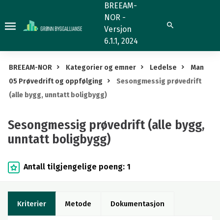
Sesongmessig
BREEAM-
NOR -
prøvedrift
Søk
Versjon
(alle
6.1.1, 2024
bygg,
unntatt
BREEAM-NOR
Kategorier og emner
Ledelse
Man
boligbygg)
05 Prøvedrift og oppfølging
Sesongmessig prøvedrift
(alle bygg, unntatt boligbygg)
Sesongmessig prøvedrift (alle bygg,
unntatt boligbygg)
Antall tilgjengelige poeng: 1
Kriterier
Metode
Dokumentasjon