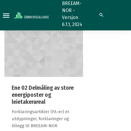
3.2.2
3.2.2
BREEAM-
NOR -
Søk
Versjon
6.1.1, 2024
Ene 02 Delmåling av store
energiposter og
leietakerareal
Forklaringsartikler (FA-er) er
utdypninger, forklaringer og
tillegg til BREEAM-NOR