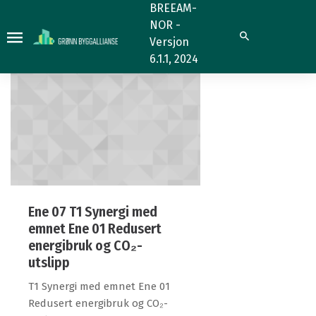
3.7.2
3.7.2
BREEAM-
NOR -
Søk
Versjon
6.1.1, 2024
Ene 07 T1 Synergi med
emnet Ene 01 Redusert
energibruk og CO₂-
utslipp
T1 Synergi med emnet Ene 01
Redusert energibruk og CO₂-