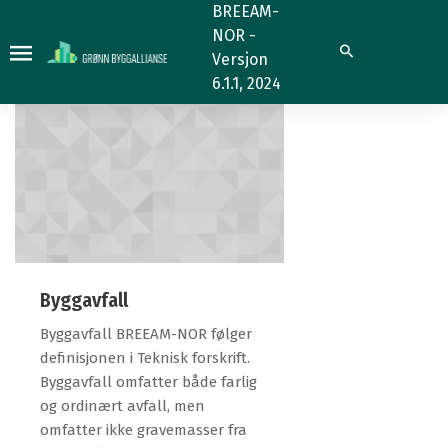
7.1.2
7.1.2
BREEAM-
NOR -
Søk
Versjon
6.1.1, 2024
Byggavfall
Byggavfall BREEAM-NOR følger
definisjonen i Teknisk forskrift.
Byggavfall omfatter både farlig
og ordinært avfall, men
omfatter ikke gravemasser fra