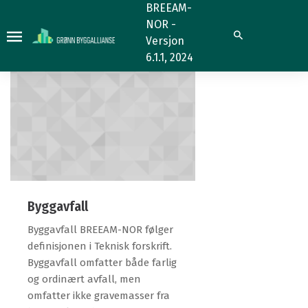
7.1.4
7.1.4
BREEAM-
NOR -
Søk
Versjon
6.1.1, 2024
Byggavfall
Byggavfall BREEAM-NOR følger
definisjonen i Teknisk forskrift.
Byggavfall omfatter både farlig
og ordinært avfall, men
omfatter ikke gravemasser fra