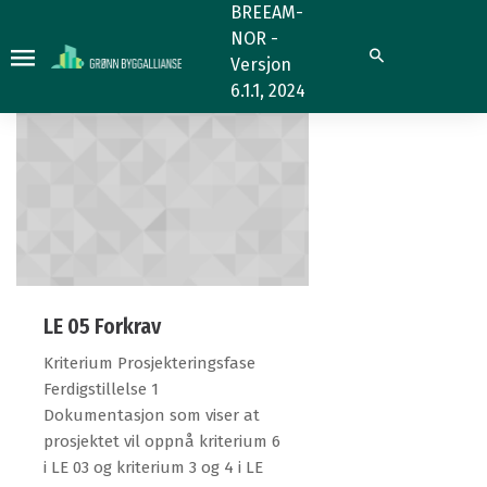
8.5.1
8.5.1
BREEAM-
NOR -
Søk
Versjon
6.1.1, 2024
LE 05 Forkrav
Kriterium Prosjekteringsfase
Ferdigstillelse 1
Dokumentasjon som viser at
prosjektet vil oppnå kriterium 6
i LE 03 og kriterium 3 og 4 i LE