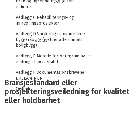
bruk og lignende bygg (eller
enheter).
Vedlegg C Rehabiliterings- og
innredningsprosjekter
Vedlegg D Vurdering av uinnredede
bygg/råbygg (gjelder alle unntatt
boligbygg)
Vedlegg E Metode for beregning av
endring i biodiversitet
Vedlegg F Dokumentasjonskravene i
BREEAM-NOR
Bransjestandard eller
Ordliste
prosjekteringsveiledning for kvalitet
eller holdbarhet
Forord
Publisert: 15.05.2025
Takk til bidragsytere
Bransjestandard eller
Om denne tekniske manualen