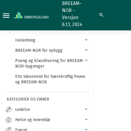
Bransjestandard
BREEAM-
NOR -
eller
Søk
Versjon
prosjekteringsveiledning
6.1.1, 2024
for
kvalitet
Innledning
eller
BREEAM-NOR for nybygg
holdbarhet
Poeng og klassifisering for BREEAM-
NOR-bygninger
EUs taksonomi for bærekraftig finans
og BREEAM-NOR
KATEGORIER OG EMNER
Ledelse
Helse og innemiljø
Energi