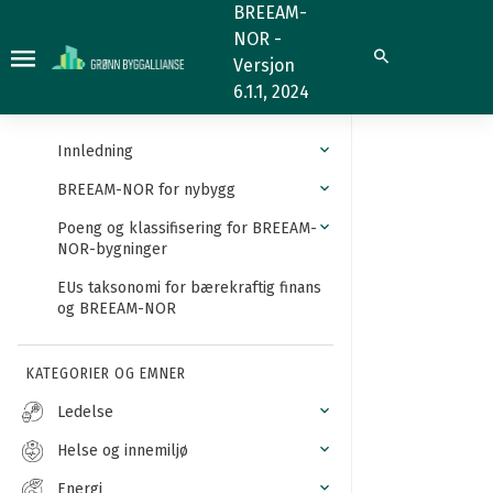
Daylight
BREEAM-
NOR -
Glare
Søk
Versjon
Probability
6.1.1, 2024
Innledning
BREEAM-NOR for nybygg
Poeng og klassifisering for BREEAM-
NOR-bygninger
EUs taksonomi for bærekraftig finans
og BREEAM-NOR
KATEGORIER OG EMNER
Ledelse
Helse og innemiljø
Energi