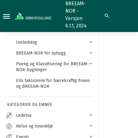
Definisjoner,
BREEAM-
NOR -
generell
Søk
Versjon
henvisning
6.1.1, 2024
Innledning
BREEAM-NOR for nybygg
Poeng og klassifisering for BREEAM-
NOR-bygninger
EUs taksonomi for bærekraftig finans
og BREEAM-NOR
KATEGORIER OG EMNER
Ledelse
Helse og innemiljø
Energi