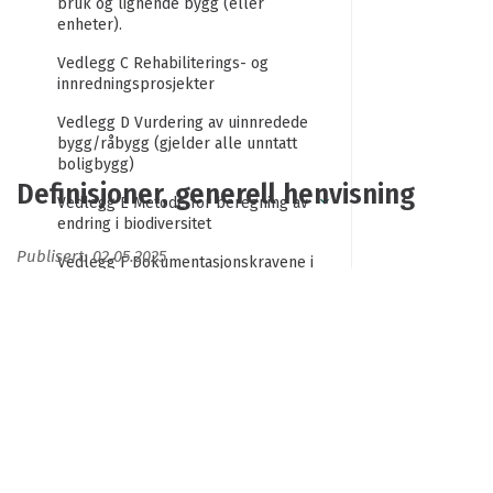
bruk og lignende bygg (eller
enheter).
Vedlegg C Rehabiliterings- og
innredningsprosjekter
Vedlegg D Vurdering av uinnredede
bygg/råbygg (gjelder alle unntatt
boligbygg)
Definisjoner, generell henvisning
Vedlegg E Metode for beregning av
endring i biodiversitet
Publisert: 02.05.2025
Vedlegg F Dokumentasjonskravene i
BREEAM-NOR
Definisjoner, generell henvisning
Ordliste
BREEAM-NOR bruker NVEs definisjoner for
håndtering av avrenning overvann. Se definisjoner i
Forord
NVEs ordliste
www.nve.no/begrepsliste
.
Takk til bidragsytere
Risikovurdering: ytterligere definisjoner finnes i NS
Om denne tekniske manualen
5814:2021