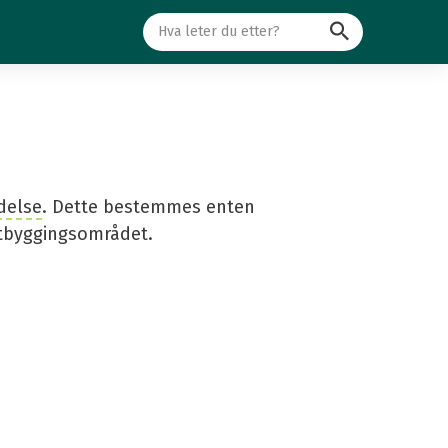
Søk
delse
. Dette bestemmes enten
 utbyggingsområdet.