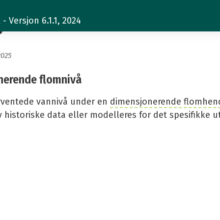
jonerende flomnivå
 Versjon 6.1.1, 2024
2025
nerende flomnivå
rventede vannivå under en
dimensjonerende flomhen
v historiske data eller modelleres for det spesifikke