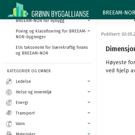
Dimensjonerende
Innledning
Dimens
BREEAM-NOR -
flomnivå
BREEAM-NOR for nybygg
Poeng og klassifisering for BREEAM-
Publisert: 02.05.
NOR-bygninger
Dimensjo
EUs taksonomi for bærekraftig finans
og BREEAM-NOR
Høyeste fo
ved hjelp a
KATEGORIER OG EMNER
Ledelse
Helse og innemiljø
Energi
Transport
Vann
Materialer