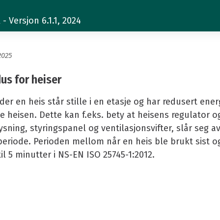
dus for heiser
 Versjon 6.1.1, 2024
2025
s for heiser
der en heis står stille i en etasje og har redusert ener
e heisen. Dette kan f.eks. bety at heisens regulator og 
ysning, styringspanel og ventilasjonsvifter, slår seg 
 periode. Perioden mellom når en heis ble brukt sist og
til 5 minutter i NS-EN ISO 25745-1:2012.