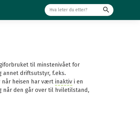
Søk
giforbruket til minstenivået for
annet driftsutstyr, f.eks.
av når heisen har vært
inaktiv
i en
 når den går over til hviletilstand,