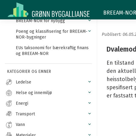
Dvalemodus
Innledning
Dvalemo
BREEAM-NOR -
for
BREEAM-NOR for nybygg
heiser
Poeng og klassifisering for BREEAM-
Publisert: 06.05.
NOR-bygninger
Dvalemodu
EUs taksonomi for bærekraftig finans
og BREEAM-NOR
En tilstand 
den aktuell
KATEGORIER OG EMNER
heisstolbel
Ledelse
spesifisert
Helse og innemiljø
er fastsatt 
Energi
Transport
Vann
Materialer