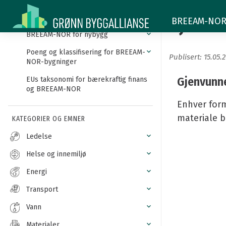
Gjenvunnet
Innledning
Gjenvu
BREEAM-NOR -
materiale
BREEAM-NOR for nybygg
Poeng og klassifisering for BREEAM-
Publisert: 15.05.
NOR-bygninger
Gjenvunn
EUs taksonomi for bærekraftig finans
og BREEAM-NOR
Enhver form
materiale bl
KATEGORIER OG EMNER
Ledelse
Helse og innemiljø
Energi
Transport
Vann
Materialer