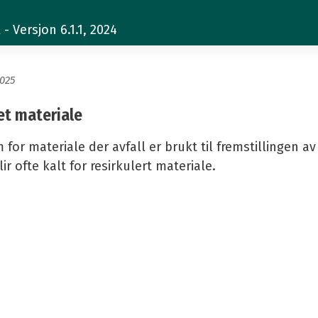
nnet materiale
 Versjon 6.1.1, 2024
2025
et materiale
 for materiale der avfall er brukt til fremstillingen a
ir ofte kalt for resirkulert materiale.