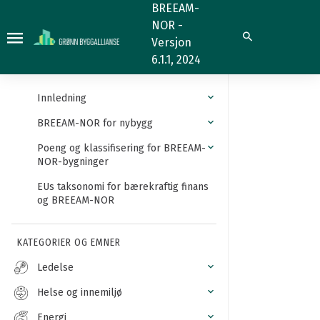
Hvitevarer
BREEAM-
NOR -
Søk
Versjon
6.1.1, 2024
Innledning
BREEAM-NOR for nybygg
Poeng og klassifisering for BREEAM-
NOR-bygninger
EUs taksonomi for bærekraftig finans
og BREEAM-NOR
KATEGORIER OG EMNER
Ledelse
Helse og innemiljø
Energi