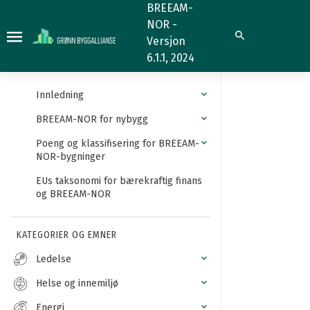
Indirekte
BREEAM-
NOR -
og
Søk
Versjon
direkte
6.1.1, 2024
utslipp
Innledning
BREEAM-NOR for nybygg
Poeng og klassifisering for BREEAM-
NOR-bygninger
EUs taksonomi for bærekraftig finans
og BREEAM-NOR
KATEGORIER OG EMNER
Ledelse
Helse og innemiljø
Energi