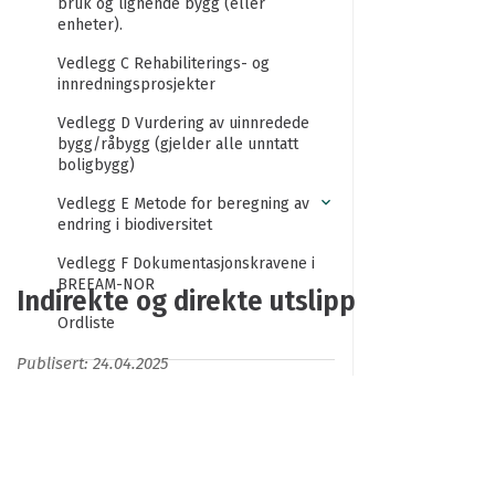
bruk og lignende bygg (eller
enheter).
Vedlegg C Rehabiliterings- og
innredningsprosjekter
Vedlegg D Vurdering av uinnredede
bygg/råbygg (gjelder alle unntatt
boligbygg)
Vedlegg E Metode for beregning av
endring i biodiversitet
Vedlegg F Dokumentasjonskravene i
BREEAM-NOR
Indirekte og direkte utslipp
Ordliste
Publisert: 24.04.2025
Forord
Indirekte og direkte utslipp
Takk til bidragsytere
Direkte utslipp av klimagasser er fra energibærere
Om denne tekniske manualen
som har direkte utslipp av fossile klimagasser på