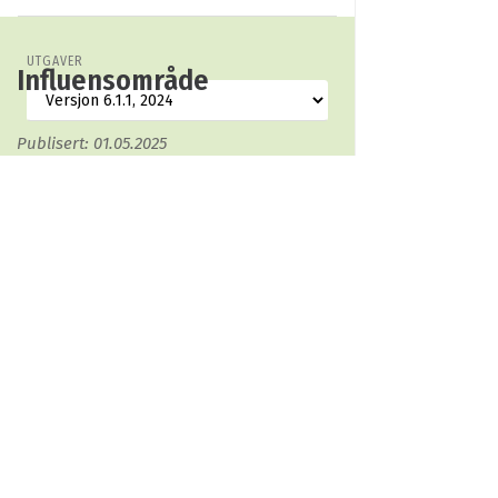
UTGAVER
Influensområde
Publisert: 01.05.2025
Influensområde
Området eller områdene der økologiske funksjoner
kan påvirkes av biofysiske endringer som følge av
et foreslått prosjekt og tilknyttede aktiviteter. Dette
kan være landområder, korridorer eller
vannmasser som berøres av utbyggingsområdet
som skal sertifiseres.
Disse områdene kan grense til utbyggingsområdet,
eller være områder som påvirkes eller er avhengige
av utbyggingsområdet uten å være fysisk