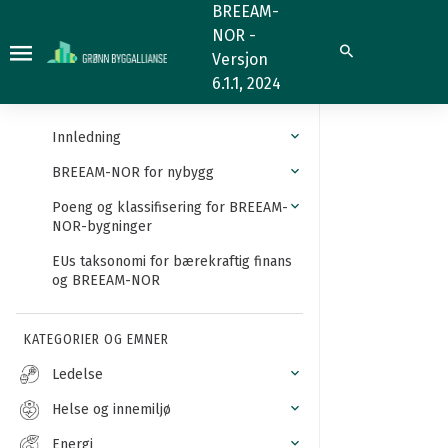
Livssykluskostnader
BREEAM-
NOR -
Søk
Versjon
6.1.1, 2024
Innledning
BREEAM-NOR for nybygg
Poeng og klassifisering for BREEAM-
NOR-bygninger
EUs taksonomi for bærekraftig finans
og BREEAM-NOR
KATEGORIER OG EMNER
Ledelse
Helse og innemiljø
Energi