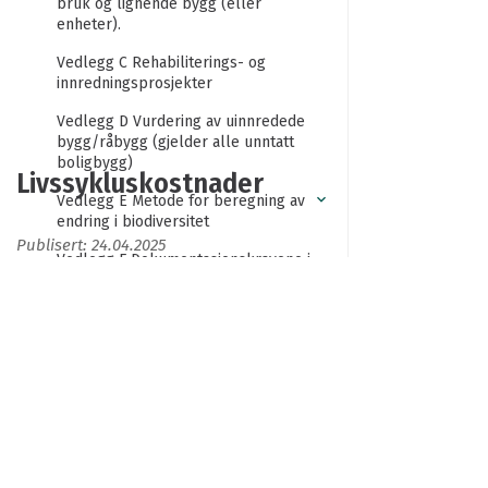
bruk og lignende bygg (eller
enheter).
Vedlegg C Rehabiliterings- og
innredningsprosjekter
Vedlegg D Vurdering av uinnredede
bygg/råbygg (gjelder alle unntatt
boligbygg)
Livssykluskostnader
Vedlegg E Metode for beregning av
endring i biodiversitet
Publisert: 24.04.2025
Vedlegg F Dokumentasjonskravene i
BREEAM-NOR
Livssykluskostnader
Ordliste
Alle kostnader som genereres gjennom livsløpet til
en bygningsdel / et byggverk mens en bestemt
ytelse oppfylles. LCC er en metodisk tilnærming for
Forord
å systematisk analysere livsykluskostnader over en
Takk til bidragsytere
bestemt tidsperiode og under avtalte
forutsetninger.
Om denne tekniske manualen