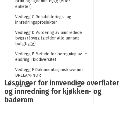
bruk og lignende bygg (eller
enheter).
Vedlegg C Rehabiliterings- og
innredningsprosjekter
Vedlegg D Vurdering av uinnredede
bygg/råbygg (gjelder alle unntatt
boligbygg)
Vedlegg E Metode for beregning av
endring i biodiversitet
Vedlegg F Dokumentasjonskravene i
BREEAM-NOR
Løsninger for innvendige overflater
Ordliste
og innredning for kjøkken- og
baderom
Forord
Takk til bidragsytere
Publisert: 15.05.2025
Om denne tekniske manualen
Løsninger for innvendige overflater og