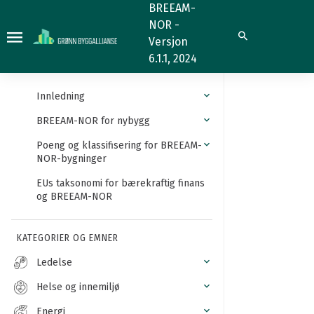
Løsninger
BREEAM-
NOR -
for
Søk
Versjon
innvendige
6.1.1, 2024
overflater
og
Innledning
innredning
BREEAM-NOR for nybygg
for
Poeng og klassifisering for BREEAM-
kjøkken-
NOR-bygninger
og
EUs taksonomi for bærekraftig finans
baderom
og BREEAM-NOR
KATEGORIER OG EMNER
Ledelse
Helse og innemiljø
Energi