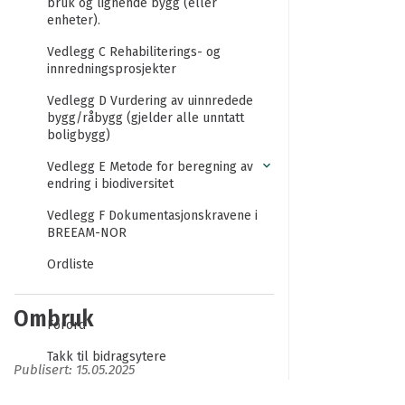
bruk og lignende bygg (eller
enheter).
Vedlegg C Rehabiliterings- og
innredningsprosjekter
Vedlegg D Vurdering av uinnredede
bygg/råbygg (gjelder alle unntatt
boligbygg)
Vedlegg E Metode for beregning av
endring i biodiversitet
Vedlegg F Dokumentasjonskravene i
BREEAM-NOR
Ordliste
Ombruk
Forord
Takk til bidragsytere
Publisert: 15.05.2025
Om denne tekniske manualen