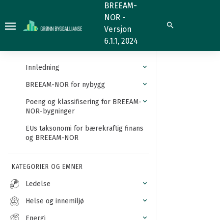
Sikret
BREEAM-
NOR -
område
Søk
Versjon
6.1.1, 2024
Innledning
BREEAM-NOR for nybygg
Poeng og klassifisering for BREEAM-
NOR-bygninger
EUs taksonomi for bærekraftig finans
og BREEAM-NOR
KATEGORIER OG EMNER
Ledelse
Helse og innemiljø
Energi