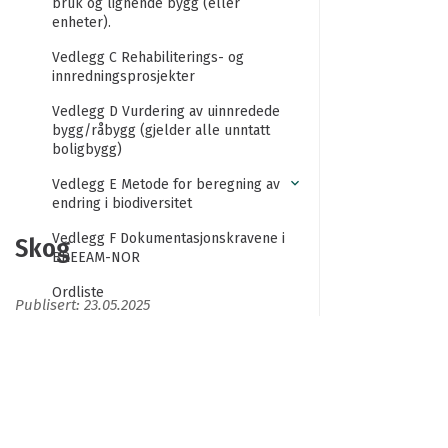
bruk og lignende bygg (eller
enheter).
Vedlegg C Rehabiliterings- og
innredningsprosjekter
Vedlegg D Vurdering av uinnredede
bygg/råbygg (gjelder alle unntatt
boligbygg)
Vedlegg E Metode for beregning av
endring i biodiversitet
Vedlegg F Dokumentasjonskravene i
Skog
BREEAM-NOR
Ordliste
Publisert: 23.05.2025
Skog
Forord
BREEAM-NOR benytter definisjonen til FNs Food
Takk til bidragsytere
and Agriculture Organization (FAO):
i8661en.pdf
Om denne tekniske manualen
(fao.org)
.