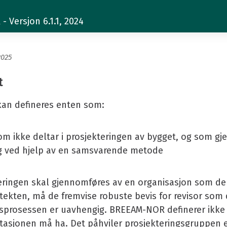
art
 Versjon 6.1.1, 2024
2025
t
kan defineres enten som:
om ikke deltar i prosjekteringen av bygget, og som gj
ng ved hjelp av en samsvarende metode
eringen skal gjennomføres av en organisasjon som delt
kitekten, må de fremvise robuste bevis for revisor som
sprosessen er uavhengig. BREEAM-NOR definerer ikke
sjonen må ha. Det påhviler prosjekteringsgruppen el