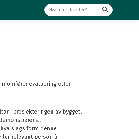
Søk
ennomfører evaluering etter
ar i prosjekteringen av bygget,
 demonstrerer at
 hva slags form denne
ler relevant person å