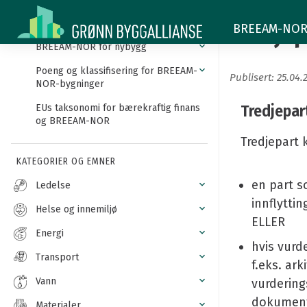
Tredjepart
Innledning
Tredjep
BREEAM-NOR -
BREEAM-NOR for nybygg
Poeng og klassifisering for BREEAM-
Publisert: 25.04.
NOR-bygninger
Tredjepar
EUs taksonomi for bærekraftig finans
og BREEAM-NOR
Tredjepart 
KATEGORIER OG EMNER
en part s
Ledelse
innflytti
Helse og innemiljø
ELLER
Energi
hvis vurd
Transport
f.eks. ar
Vann
vurdering
dokumenta
Materialer