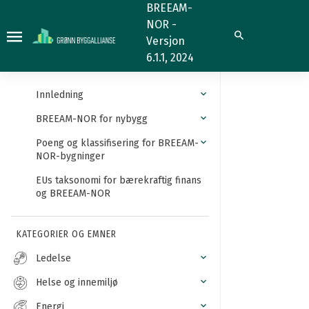
Utsyn
BREEAM-
NOR -
Søk
Versjon
6.1.1, 2024
Innledning
BREEAM-NOR for nybygg
Poeng og klassifisering for BREEAM-
NOR-bygninger
EUs taksonomi for bærekraftig finans
og BREEAM-NOR
KATEGORIER OG EMNER
Ledelse
Helse og innemiljø
Energi