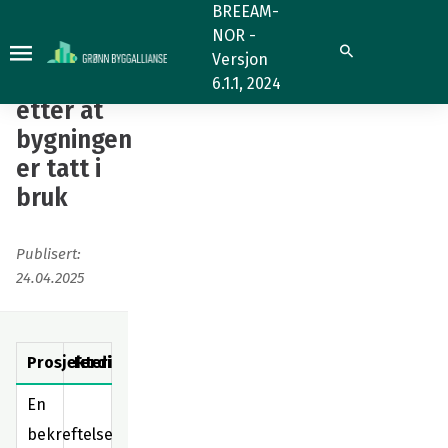
Man
BREEAM-
NOR -
05
Man 05
Søk
Versjon
Evaluering
Evaluering
6.1.1, 2024
etter
etter at
at
bygningen
bygningen
er tatt i
er
bruk
tatt
i
Publisert:
bruk
24.04.2025
Prosjekteringsfase
Ferdigstillelse
En
bekreftelse/forpliktelse