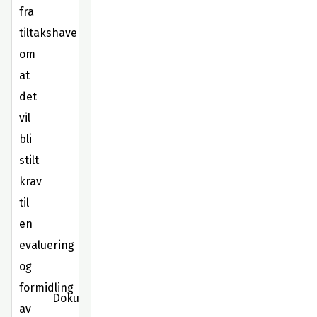
fra
tiltakshaver
om
at
det
vil
bli
stilt
krav
til
en
evaluering
og
formidling
Dokumentasjon
av