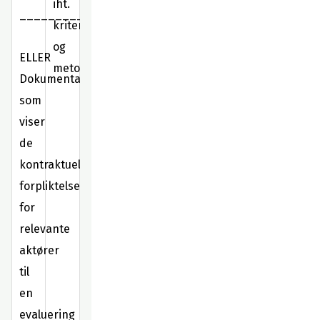
iht.
_______________
kriterier
og
ELLER
metode.
Dokumentasjon
som
viser
de
kontraktuelle
forpliktelsene
for
relevante
aktører
til
en
evaluering