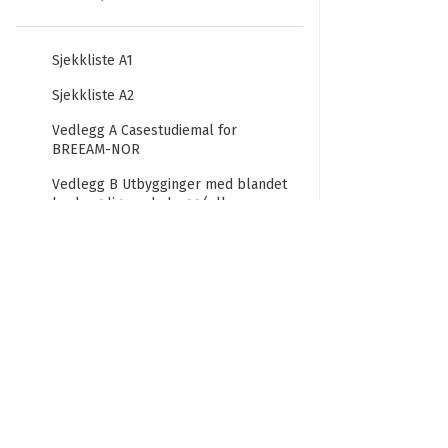
Sjekkliste A1
Sjekkliste A2
Vedlegg A Casestudiemal for
BREEAM-NOR
Vedlegg B Utbygginger med blandet
bruk og lignende bygg (eller
enheter).
Vedlegg C Rehabiliterings- og
innredningsprosjekter
Vedlegg D Vurdering av uinnredede
bygg/råbygg (gjelder alle unntatt
boligbygg)
Vedlegg E Metode for beregning av
endring i biodiversitet
Vedlegg F Dokumentasjonskravene i