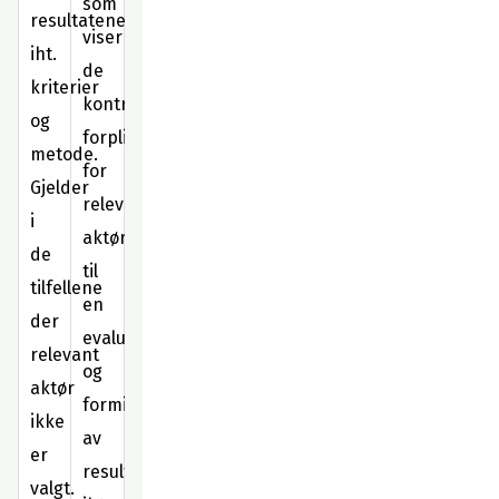
som
resultatene
viser
iht.
de
kriterier
kontraktuelle
og
forpliktelsene
metode.
for
Gjelder
relevante
i
aktører
de
til
tilfellene
en
der
evaluering
relevant
og
aktør
formidling
ikke
av
er
resultatene
valgt.