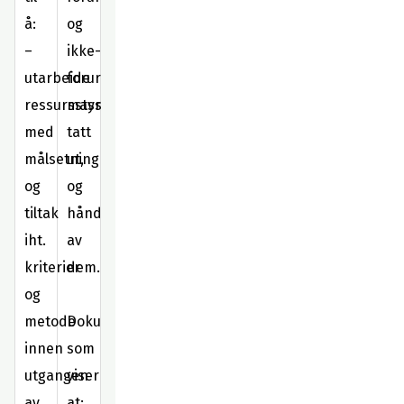
å:
og
–
ikke-
utarbeide
forurensede
ressursstyringsplan
masser
med
tatt
målsetning
ut,
og
og
tiltak
håndtering
iht.
av
kriterier
dem.
og
metode
Dokumentasjon
innen
som
utgangen
viser
av
at: