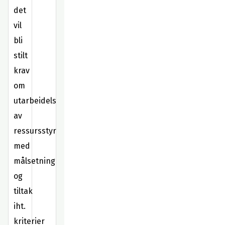
det
vil
bli
stilt
krav
om
utarbeidelse
av
ressursstyringsplan
med
målsetning
og
tiltak
iht.
kriterier