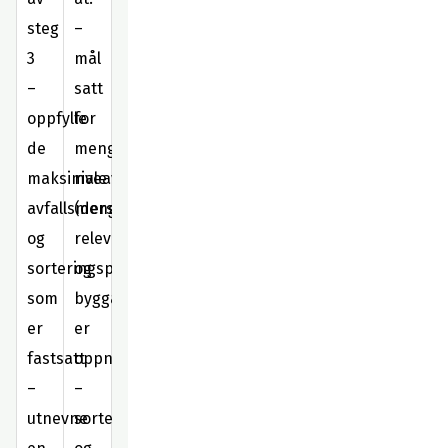
steg
–
3
mål
–
satt
oppfylle
for
de
mengde
maksimale
riveavfall
avfallsmengdene
(dersom
og
relevant)
sorteringsprosenten
og
som
byggavfall
er
er
fastsatt
oppnådd
–
–
utnevne
sorterings-