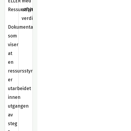
ELLER
med
Ressursstyringsplan
utfylte
verdier.
Dokumentasjon
som
viser
at
en
ressursstyringsplan
er
utarbeidet
innen
utgangen
av
steg