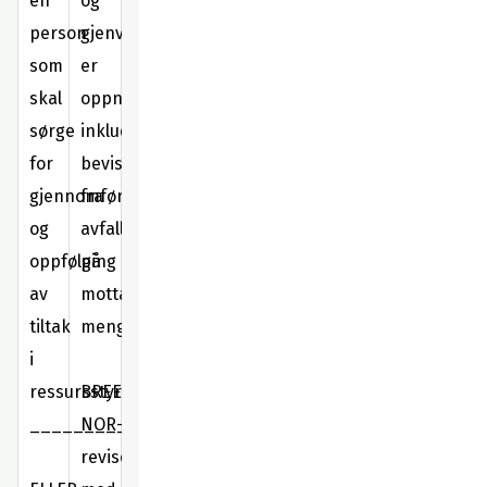
en
og
person
gjenvinningsprosenten
som
er
skal
oppnådd,
sørge
inkludert
for
bevis
gjennomføring
fra
og
avfallsmottaker
oppfølging
på
av
mottatte
tiltak
mengder
i
ressursstyringsplan
BREEAM-
____________
NOR-
revisorrapport