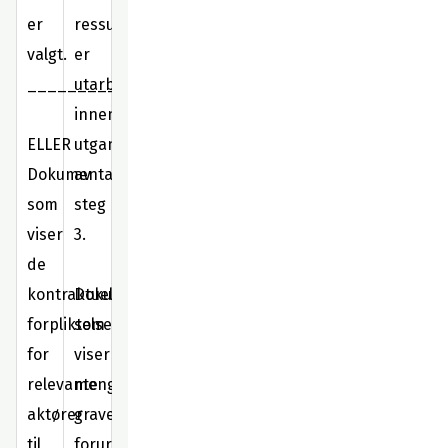
er
ressursstyringsplan
valgt.
er
____________
utarbeidet
innen
ELLER
utgangen
Dokumentasjon
av
som
steg
viser
3.
de
kontraktuelle
Dokumentasjon
forpliktelsene
som
for
viser
relevante
mengde
aktører
gravemasser,
til
forurensede