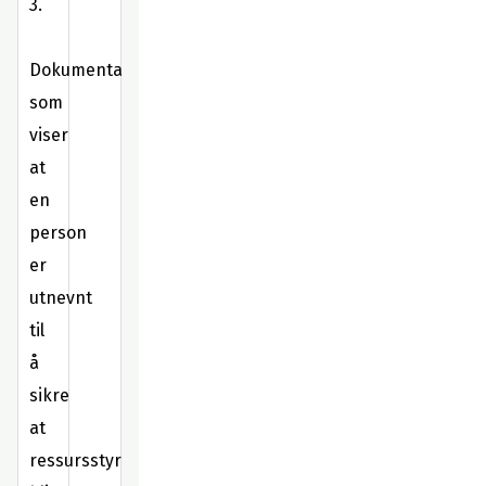
3.
Dokumentasjon
som
viser
at
en
person
er
utnevnt
til
å
sikre
at
ressursstyringsplanen