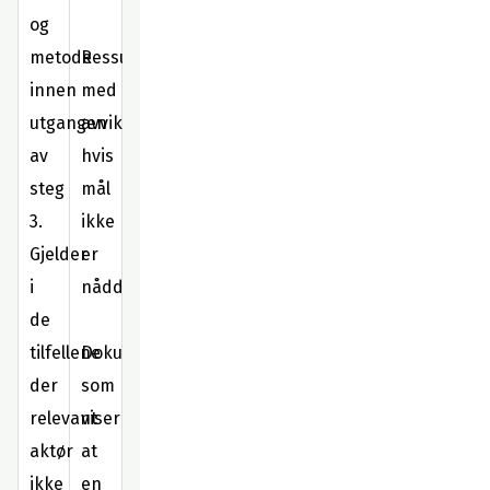
og
metode
Ressursstyringsplan
innen
med
utgangen
avviksforklaring
av
hvis
steg
mål
3.
ikke
Gjelder
er
i
nådd.
de
tilfellene
Dokumentasjon
der
som
relevant
viser
aktør
at
ikke
en