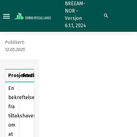
Wst
BREEAM-
NOR -
01
Wst 01
Søk
Versjon
Ressursstyringsplan
Ressursstyringsplan
6.1.1, 2024
Publisert:
12.05.2025
Prosjekteringsfase
Ferdigstillelse
En
bekreftelse/forpliktelse
fra
tiltakshaver
om
at