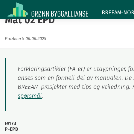
Mat
BREEAM-NOR -
02
Mat 02 EPD
EPD
Publisert: 06.06.2025
Forklaringsartikler (FA-er) er utdypninger,
anses som en formell del av manualen. De s
BREEAM-prosjekter med tips og veiledning. F
spørsmål
.
FA173
P-EPD