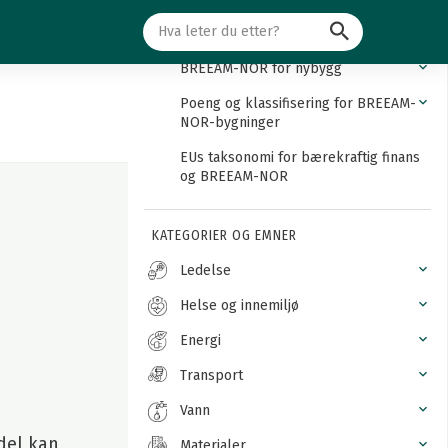
Søk
Innledning
BREEAM-NOR for nybygg
Poeng og klassifisering for BREEAM-
NOR-bygninger
EUs taksonomi for bærekraftig finans
og BREEAM-NOR
KATEGORIER OG EMNER
Ledelse
Helse og innemiljø
Energi
Transport
Vann
ndel kan
Materialer