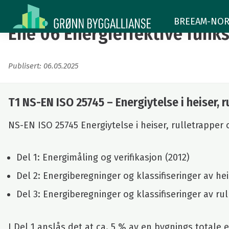
Ene
BREEAM-NOR -
06
Ene 06 Energieffektive funk
Energieffektive
Publisert: 06.05.2025
funksjoner
T1 NS-EN ISO 25745 – Energiytelse i heiser, r
NS-EN ISO 25745 Energiytelse i heiser, rulletrapper 
Del 1: Energimåling og verifikasjon (2012)
Del 2: Energiberegninger og klassifiseringer av hei
Del 3: Energiberegninger og klassifiseringer av ru
I Del 1 anslås det at ca. 5 % av en bygnings totale 