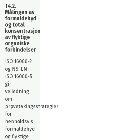
T4.2.
Målingen av
formaldehyd
og total
konsentrasjon
av flyktige
organiske
forbindelser
ISO 16000-2
og NS-EN
ISO 16000-5
gir
veiledning
om
prøvetakingsstrategier
for
henholdsvis
formaldehyd
og flyktige