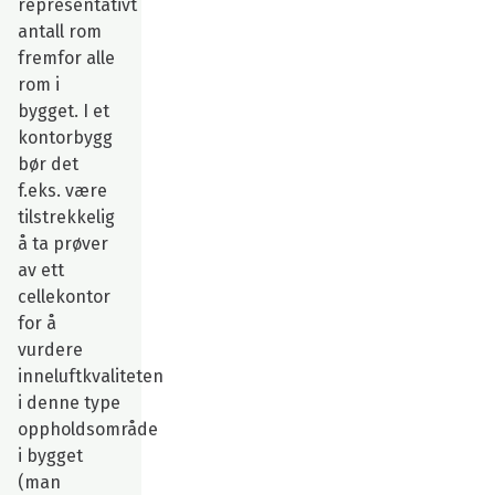
representativt
antall rom
fremfor alle
rom i
bygget. I et
kontorbygg
bør det
f.eks. være
tilstrekkelig
å ta prøver
av ett
cellekontor
for å
vurdere
inneluftkvaliteten
i denne type
oppholdsområde
i bygget
(man