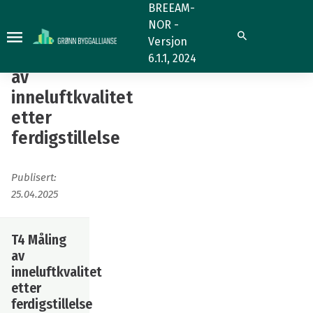
Hea
BREEAM-
NOR -
02
Hea 02
Søk
Versjon
Måling
Måling
6.1.1, 2024
av
av
inneluftkvalitet
inneluftkvalitet
etter
etter
ferdigstillelse
ferdigstillelse
Publisert:
25.04.2025
T4 Måling
av
inneluftkvalitet
etter
ferdigstillelse