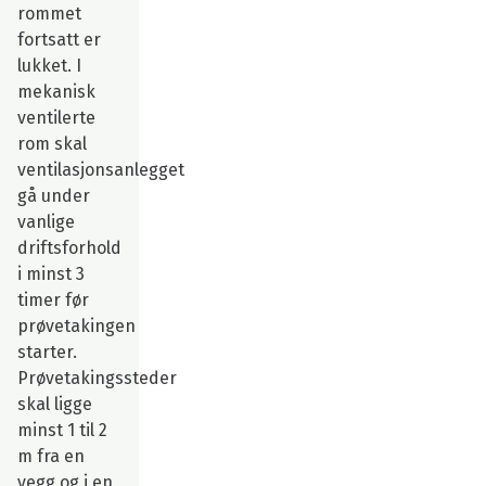
rommet
fortsatt er
lukket. I
mekanisk
ventilerte
rom skal
ventilasjonsanlegget
gå under
vanlige
driftsforhold
i minst 3
timer før
prøvetakingen
starter.
Prøvetakingssteder
skal ligge
minst 1 til 2
m fra en
vegg og i en