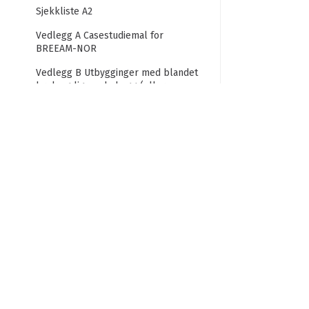
Sjekkliste A2
Vedlegg A Casestudiemal for
BREEAM-NOR
Vedlegg B Utbygginger med blandet
bruk og lignende bygg (eller
enheter).
Vedlegg C Rehabiliterings- og
innredningsprosjekter
Vedlegg D Vurdering av uinnredede
bygg/råbygg (gjelder alle unntatt
boligbygg)
Vedlegg E Metode for beregning av
endring i biodiversitet
Vedlegg F Dokumentasjonskravene i
BREEAM-NOR
Ordliste