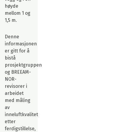
høyde
mellom 1 og
1,5 m.
Denne
informasjonen
er gitt for å
bistå
prosjektgruppen
og BREEAM-
NOR-
revisorer i
arbeidet
med måling
av
inneluftkvalitet
etter
ferdigstillelse,