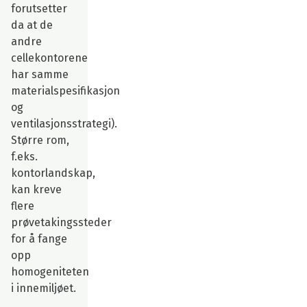
forutsetter
da at de
andre
cellekontorene
har samme
materialspesifikasjon
og
ventilasjonsstrategi).
Større rom,
f.eks.
kontorlandskap,
kan kreve
flere
prøvetakingssteder
for å fange
opp
homogeniteten
i innemiljøet.