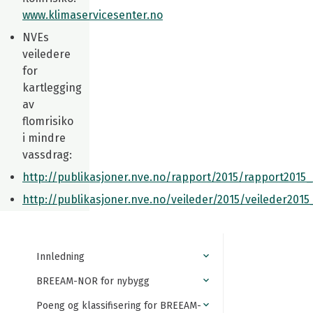
www.klimaservicesenter.no
NVEs
veiledere
for
kartlegging
av
flomrisiko
i mindre
vassdrag:
http://publikasjoner.nve.no/rapport/2015/rapport2015_
http://publikasjoner.nve.no/veileder/2015/veileder2015
Innledning
BREEAM-NOR for nybygg
Poeng og klassifisering for BREEAM-