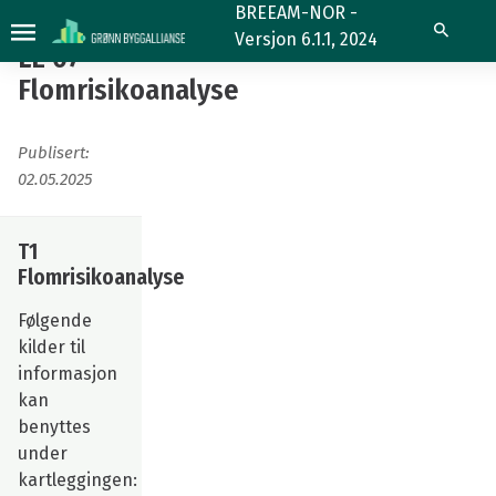
LE
BREEAM-NOR -
Søk
Versjon 6.1.1, 2024
07
LE 07
Flomrisikoanalyse
Flomrisikoanalyse
Publisert:
02.05.2025
T1
Flomrisikoanalyse
Følgende
kilder til
informasjon
kan
benyttes
under
kartleggingen: