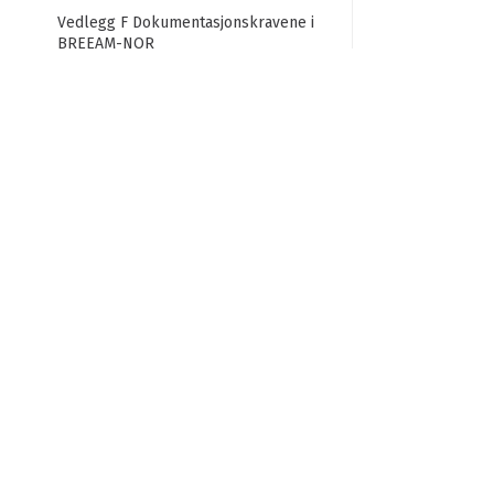
Vedlegg F Dokumentasjonskravene i
BREEAM-NOR
Ordliste
Forord
Takk til bidragsytere
Om denne tekniske manualen
UTGAVER