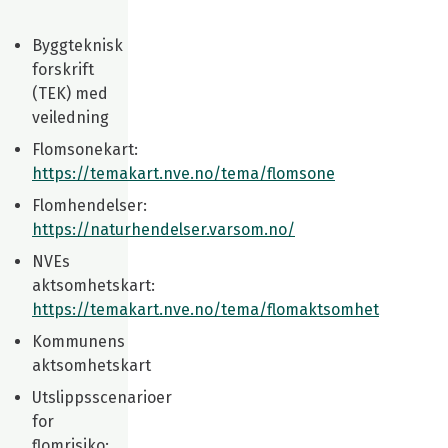
Byggteknisk
forskrift
(TEK) med
veiledning
Flomsonekart:
https://temakart.nve.no/tema/flomsone
Flomhendelser:
https://naturhendelser.varsom.no/
NVEs
aktsomhetskart:
https://temakart.nve.no/tema/flomaktsomhet
Kommunens
aktsomhetskart
Utslippsscenarioer
for
flomrisiko: