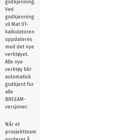
godkjenning.
Ved
godkjenning
vil Mat 01-
kalkulatoren
oppdateres
med det nye
verktøyet.
Alle nye
verktøy blir
automatisk
godkjent for
alle
BREEAM-
versjoner.
Når et
prosjektteam
vurderer å