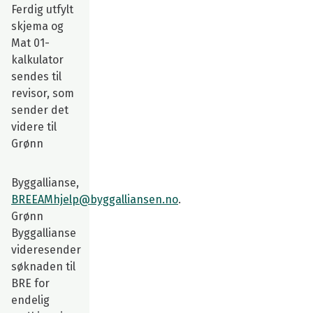
Ferdig utfylt
skjema og
Mat 01-
kalkulator
sendes til
revisor, som
sender det
videre til
Grønn
Byggallianse,
BREEAMhjelp@byggalliansen.no
.
Grønn
Byggallianse
videresender
søknaden til
BRE for
endelig