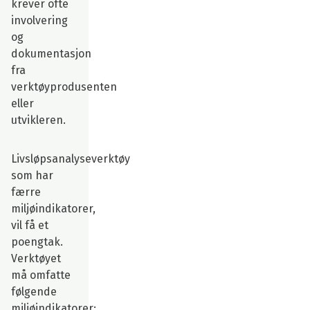
krever ofte
involvering
og
dokumentasjon
fra
verktøyprodusenten
eller
utvikleren.
Livsløpsanalyseverktøy
som har
færre
miljøindikatorer,
vil få et
poengtak.
Verktøyet
må omfatte
følgende
miljøindikatorer: