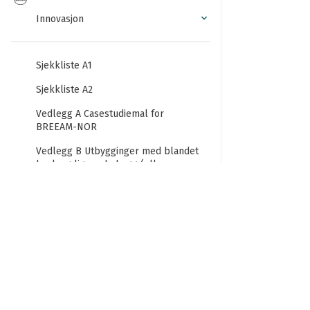
Innovasjon
Sjekkliste A1
Sjekkliste A2
Vedlegg A Casestudiemal for
BREEAM-NOR
Vedlegg B Utbygginger med blandet
bruk og lignende bygg (eller
enheter).
Vedlegg C Rehabiliterings- og
innredningsprosjekter
Vedlegg D Vurdering av uinnredede
bygg/råbygg (gjelder alle unntatt
boligbygg)
Vedlegg E Metode for beregning av
endring i biodiversitet