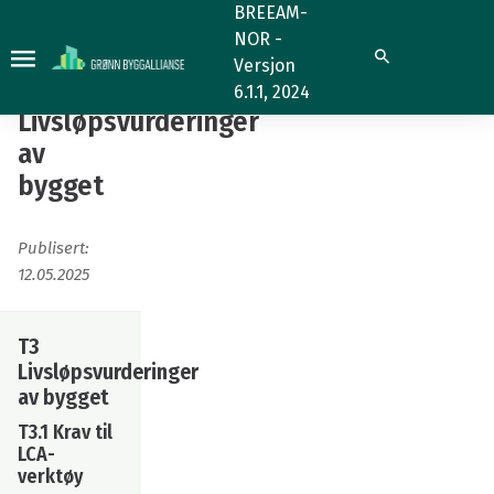
Mat
BREEAM-
NOR -
01
Mat 01
Søk
Versjon
T3
T3
6.1.1, 2024
Livsløpsvurderinger
Livsløpsvurderinger
av
av
bygget
bygget
Publisert:
12.05.2025
T3
Livsløpsvurderinger
av bygget
T3.1 Krav til
LCA-
verktøy