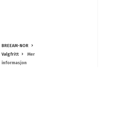
BREEAM-NOR
Valgfritt
Mer
informasjon
Mer
informasjon
Publisert:
19.08.2025