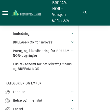
Mer
BREEAM-
NOR -
informasjon
Søk
Versjon
6.1.1, 2024
Innledning
BREEAM-NOR for nybygg
Poeng og klassifisering for BREEAM-
NOR-bygninger
EUs taksonomi for bærekraftig finans
og BREEAM-NOR
KATEGORIER OG EMNER
Ledelse
Helse og innemiljø
Energi