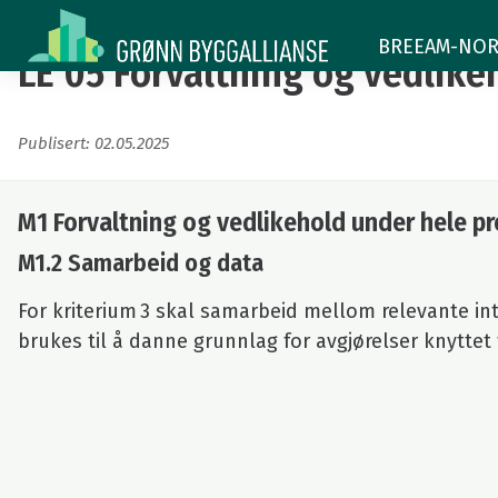
LE
BREEAM-NOR -
05
LE 05 Forvaltning og vedlike
Forvaltning
Publisert: 02.05.2025
og
vedlikehold
M1 Forvaltning og vedlikehold under hele p
under
M1.2 Samarbeid og data
hele
For kriterium 3 skal samarbeid mellom relevante in
prosjektet
brukes til å danne grunnlag for avgjørelser knyttet 