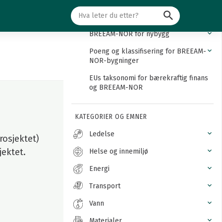
Søk
Innledning
BREEAM-NOR for nybygg
Poeng og klassifisering for BREEAM-
NOR-bygninger
EUs taksonomi for bærekraftig finans
og BREEAM-NOR
KATEGORIER OG EMNER
Ledelse
rosjektet)
jektet.
Helse og innemiljø
Energi
Transport
Vann
Materialer